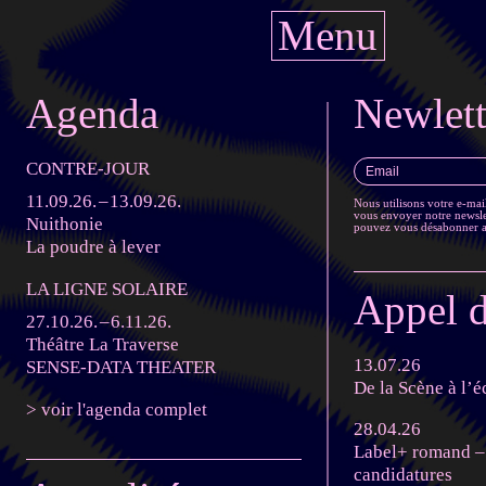
Menu
Agenda
Newlett
CONTRE-JOUR
11
09
26
13
09
26
Nous utilisons votre e-ma
vous envoyer notre newsle
Nuithonie
pouvez vous désabonner ave
La poudre à lever
LA LIGNE SOLAIRE
Appel d
27
10
26
6
11
26
Théâtre La Traverse
13.07.26
SENSE-DATA THEATER
De la Scène à l’é
> voir l'agenda complet
28.04.26
Label+ romand –
candidatures