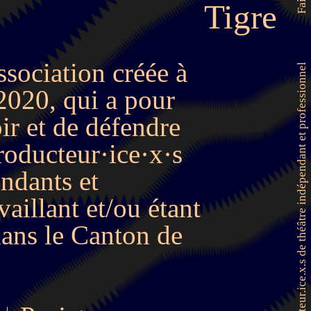
Tigre
sociation créée à
Faitière genevoise des producteur.ice.x.s de théâtre indépendant et professionnel
2020, qui a pour
r et de défendre
producteur·ice·x·s
endants et
vaillant et/ou étant
dans le Canton de