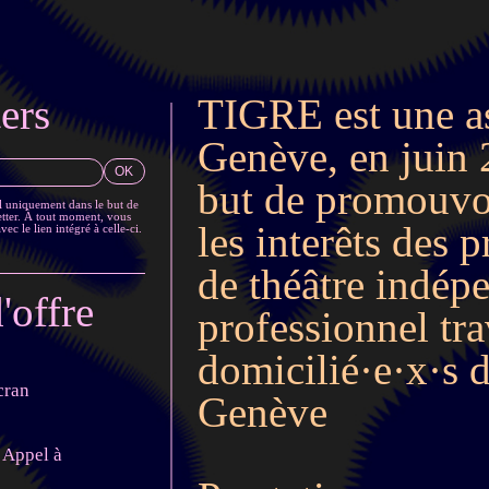
ers
TIGRE est une as
Genève, en juin 
but de promouvoi
il uniquement dans le but de
tter. À tout moment, vous
les interêts des 
c le lien intégré à celle-ci.
de théâtre indép
'offre
professionnel tra
domicilié·e·x·s 
cran
Genève
 Appel à