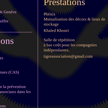
Prestations
 de Genève
Phénix
Mutualisation des décors & lieux de
'offre
stockage
Khaled Khouri
ions
Salle de répétition
à bas coût pour les compagnies
indépendantes.
tigreassociation@gmail.com
es
inues (CAS)
ur la prévention
hosociaux dans les
ions