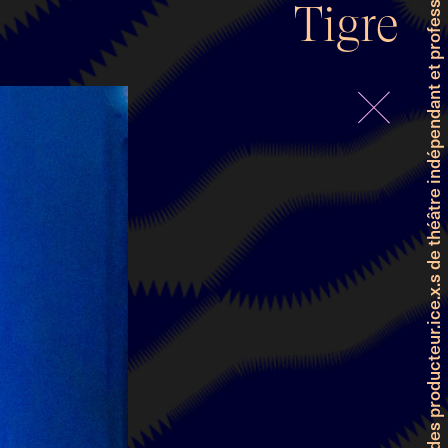
Tigre
Faitière genevoise des producteur.ice.x.s de théâtre indépendant et professionnel