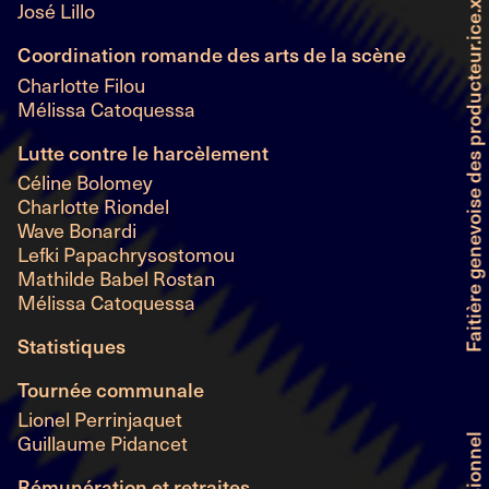
Faitière genevoise des producteur.ice.x.s de théâtre indépendant et professionnel
José Lillo
Coordination romande des arts de la scène
Charlotte Filou
Mélissa Catoquessa
Lutte contre le harcèlement
Céline Bolomey
Charlotte Riondel
Wave Bonardi
Lefki Papachrysostomou
Mathilde Babel Rostan
Mélissa Catoquessa
Statistiques
Tournée communale
Lionel Perrinjaquet
Guillaume Pidancet
Rémunération et retraites