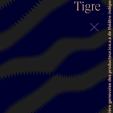
Faitière genevoise des producteur.ice.x.s de théâtre indépendant et professionnel
Tigre