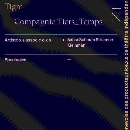
Faitière genevoise des producteur.ice.x.s de théâtre indépendant et professionnel
Tigre
Compagnie Tiers_Temps
Artiste·x·s associé·e·x·s
Sahar Suliman & Jeanne
Kleinman
Spectacles
—