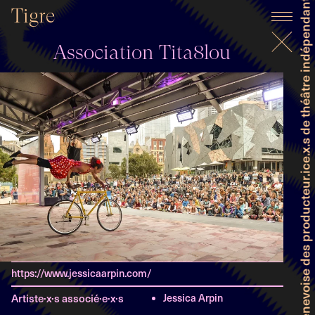
Faitière genevoise des producteur.ice.x.s de théâtre indépendant et professionnel
Tigre
Association Tita8lou
https://www.jessicaarpin.com/
Artiste·x·s associé·e·x·s
Jessica Arpin