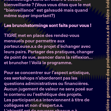
Faitière genevoise des producteur.ice.x.s de théâtre indépendant et professionnel
bienveillante ? (Vous vous dites que le mot
“bienveillance” est galvaudé mais quand
même super important?)
Les brunchstormings sont faits pour vous !
TIGRE met en place des rendez-vous
mensuels pour permettre aux
porteur.euse.x.s de projet d’échanger avec
leurs pairs. Partager des pratiques, changer
de point de vue, avancer dans la réflexion…
et bruncher ! Voilà le programme.
Pour se concentrer sur l’aspect artistique,
ces workshops n’aborderont pas les
questions administratives ou financières.
Aucun jugement de valeur ne sera posé sur
le contenu ou l’esthétique des projets.
Les participant.e.s interviennent à titre de
collègues et non d’expert.e.s.
L’objectif est de pousser chacun.e à